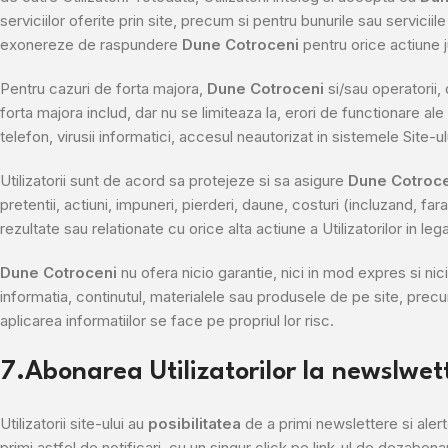
serviciilor oferite prin site, precum si pentru bunurile sau servicii
exonereze de raspundere
Dune Cotroceni
pentru orice actiune j
Pentru cazuri de forta majora,
Dune Cotroceni
si/sau operatorii, 
forta majora includ, dar nu se limiteaza la, erori de functionare al
telefon, virusii informatici, accesul neautorizat in sistemele Site-ul
Utilizatorii sunt de acord sa protejeze si sa asigure
Dune Cotroc
pretentii, actiuni, impuneri, pierderi, daune, costuri (incluzand, fara 
rezultate sau relationate cu orice alta actiune a Utilizatorilor in lega
Dune Cotroceni
nu ofera nicio garantie, nici in mod expres si nici
informatia, continutul, materialele sau produsele de pe site, precum
aplicarea informatiilor se face pe propriul lor risc.
7.Abonarea Utilizatorilor la newslwett
Utilizatorii site-ului au
posibilitatea
de a primi newslettere si alert
primi astfel de notificari, cu un singur click pe link-ul de dezabona