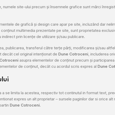
, numele site-ului precum și însemnele grafice sunt mărci înregist
ntele de grafică și design care apar pe site, incluzând dar nelimit
au conținut multimedia prezentate pe site, sunt proprietatea exclus
ndirect prin licențe de utilizare și/sau publicare.
a, publicarea, transferul către terțe părți, modificarea și/sau altfel
t decât cel original intenționat de
Dune Cotroceni
, includerea ori
Cotroceni
asupra elementelor de conținut precum și participarea la
lementelor de conținut, decât cu acordul scris expres al
Dune Cot
ului
a a se limita la acestea, respectiv tot continutul in format text, pre
entionat expres un alt proprietar – sursele paginilor dar si orice al
apartin
Dune Cotroceni
.