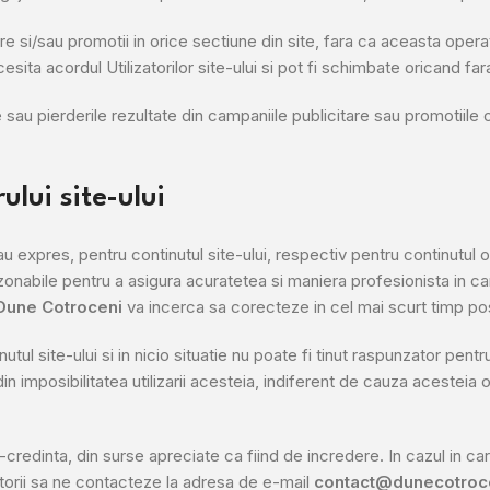
si/sau promotii in orice sectiune din site, fara ca aceasta operati
esita acordul Utilizatorilor site-ului si pot fi schimbate oricand fa
 sau pierderile rezultate din campaniile publicitare sau promotiile 
lui site-ului
u expres, pentru continutul site-ului, respectiv pentru continutul ofer
onabile pentru a asigura acuratetea si maniera profesionista in care
Dune Cotroceni
va incerca sa corecteze in cel mai scurt timp posi
nutul site-ului si in nicio situatie nu poate fi tinut raspunzator pen
din imposibilitatea utilizarii acesteia, indiferent de cauza acesteia 
a-credinta, din surse apreciate ca fiind de incredere. In cazul in car
zatorii sa ne contacteze la adresa de e-mail
contact@dunecotroce