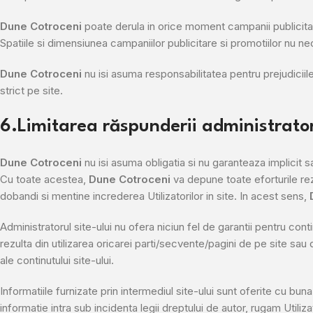
Dune Cotroceni
poate derula in orice moment campanii publicitare 
Spatiile si dimensiunea campaniilor publicitare si promotiilor nu nec
Dune Cotroceni
nu isi asuma responsabilitatea pentru prejudiciile
strict pe site.
6.Limitarea răspunderii administratoru
Dune Cotroceni
nu isi asuma obligatia si nu garanteaza implicit sa
Cu toate acestea,
Dune Cotroceni
va depune toate eforturile rez
dobandi si mentine increderea Utilizatorilor in site. In acest sens,
Administratorul site-ului nu ofera niciun fel de garantii pentru conti
rezulta din utilizarea oricarei parti/secvente/pagini de pe site sau 
ale continutului site-ului.
Informatiile furnizate prin intermediul site-ului sunt oferite cu bun
informatie intra sub incidenta legii dreptului de autor, rugam Utili