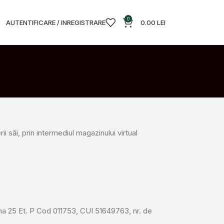
0
AUTENTIFICARE / INREGISTRARE
0.00
LEI
ii săi, prin intermediul magazinului virtual
ntina 25 Et. P Cod 011753, CUI 51649763, nr. de