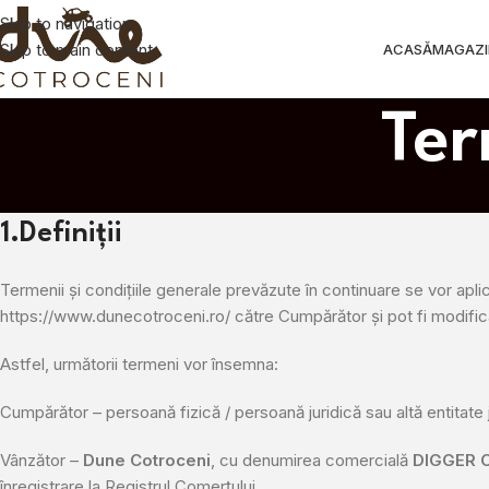
Skip to navigation
Skip to main content
ACASĂ
MAGAZI
Ter
1.Definiții
Termenii și condițiile generale prevăzute în continuare se vor apli
https://www.dunecotroceni.ro/ către Cumpărător și pot fi modifi
Astfel, următorii termeni vor însemna:
Cumpărător – persoană fizică / persoană juridică sau altă entitat
Vânzător –
Dune Cotroceni
, cu denumirea comercială
DIGGER 
înregistrare la Registrul Comerțului .