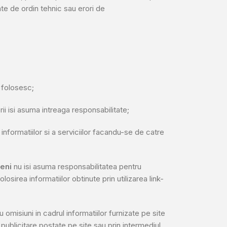
ate de ordin tehnic sau erori de
e folosesc;
rii isi asuma intreaga responsabilitate;
a informatiilor si a serviciilor facandu-se de catre
eni
nu isi asuma responsabilitatea pentru
sirea informatiilor obtinute prin utilizarea link-
omisiuni in cadrul informatiilor furnizate pe site
ublicitare postate pe site sau prin intermediul