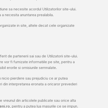
une sa necesite acordul Utilizatorilor site-ului.
ra a necesita anuntarea prealabila.
organizate in site, altele decat cele organizate
it de partenerii sai sau de Utilizatorii site-ului.
 vor fi furnizate informatiile pe site, pentru a
bil erorile si omisiunile semnalate.
tru nicio pierdere sau prejudiciu ce ar putea
ori din interpretarea eronata a oricaror prevederi
e vreunul din articolele publicate sau orice alta
ni.ro
, pentru a putea lua masurile ce se impun.