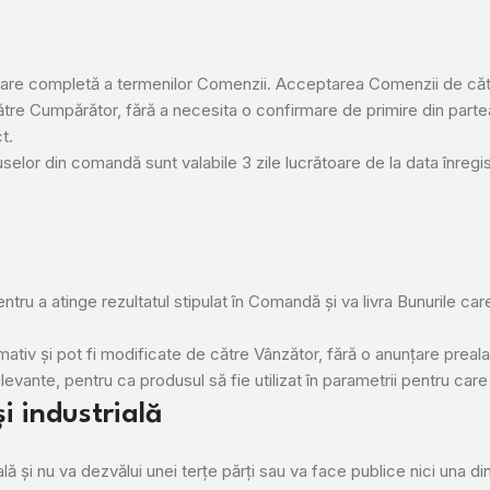
re completă a termenilor Comenzii. Acceptarea Comenzii de către
ătre Cumpărător, fără a necesita o confirmare de primire din partea
t.
lor din comandă sunt valabile 3 zile lucrătoare de la data înregist
ntru a atinge rezultatul stipulat în Comandă și va livra Bunurile care
mativ și pot fi modificate de către Vânzător, fără o anunțare preala
evante, pentru ca produsul să fie utilizat în parametrii pentru care 
i industrială
ă și nu va dezvălui unei terțe părți sau va face publice nici una din