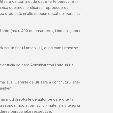
 utilizare de continut de catre terte persoane in
terzisa copierea, preluarea, reproducerea,
tuia efectuate in alte scopuri decat cel personal,
licate (max. 400 de caractere), fiind obligatorie
nk sau in finalul articolului, dupa cum urmeaza:
electuala pe care Administratorul site-ului si
i sus. Cererile de utilizare a continutului site-
genției”.
ci un mod drepturile de autor pe care o terta
 in orice mod informatii ori materiale inteleg si
nderea persoanelor respective.