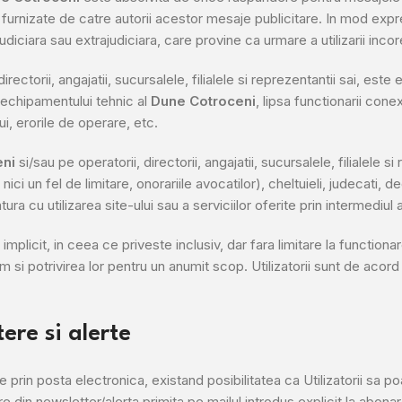
le furnizate de catre autorii acestor mesaje publicitare. In mod expre
udiciara sau extrajudiciara, care provine ca urmare a utilizarii inco
directorii, angajatii, sucursalele, filialele si reprezentantii sai, es
e echipamentului tehnic al
Dune Cotroceni
, lipsa functionarii conex
ui, erorile de operare, etc.
eni
si/sau pe operatorii, directorii, angajatii, sucursalele, filialele s
nici un fel de limitare, onorariile avocatilor), cheltuieli, judecati, de
tura cu utilizarea site-ului sau a serviciilor oferite prin intermediul 
 implicit, in ceea ce priveste inclusiv, dar fara limitare la functio
 si potrivirea lor pentru un anumit scop. Utilizatorii sunt de acord
ere si alerte
e prin posta electronica, existand posibilitatea ca Utilizatorii sa 
re din newsletter/alerta primita pe mailul introdus explicit la abonar