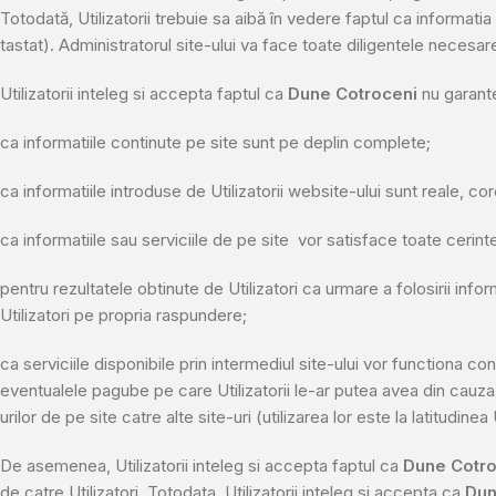
Totodată, Utilizatorii trebuie sa aibă în vedere faptul ca informat
tastat). Administratorul site-ului va face toate diligentele necesa
Utilizatorii inteleg si accepta faptul ca
Dune Cotroceni
nu garant
ca informatiile continute pe site sunt pe deplin complete;
ca informatiile introduse de Utilizatorii website-ului sunt reale, c
ca informatiile sau serviciile de pe site vor satisface toate cerintel
pentru rezultatele obtinute de Utilizatori ca urmare a folosirii inform
Utilizatori pe propria raspundere;
ca serviciile disponibile prin intermediul site-ului vor functiona co
eventualele pagube pe care Utilizatorii le-ar putea avea din cauza 
urilor de pe site catre alte site-uri (utilizarea lor este la latitudinea U
De asemenea, Utilizatorii inteleg si accepta faptul ca
Dune Cotro
de catre Utilizatori. Totodata, Utilizatorii inteleg si accepta ca
Dun