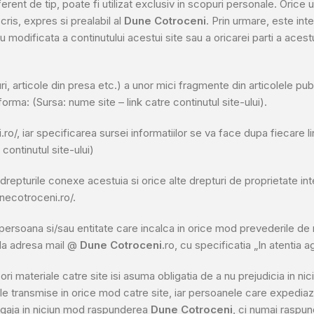
diferent de tip, poate fi utilizat exclusiv in scopuri personale. Orice
ris, expres si prealabil al
Dune Cotroceni
. Prin urmare, este in
au modificata a continutului acestui site sau a oricarei parti a aces
, articole din presa etc.) a unor mici fragmente din articolele pub
orma: (Sursa: nume site – link catre continutul site-ului).
ro/, iar specificarea sursei informatiilor se va face dupa fiecare li
 continutul site-ului)
 drepturile conexe acestuia si orice alte drepturi de proprietate int
unecotroceni.ro/.
 persoana si/sau entitate care incalca in orice mod prevederile de ma
l la adresa mail @
Dune Cotroceni
.ro, cu specificatia „In atentia a
ri materiale catre site isi asuma obligatia de a nu prejudicia in ni
ile transmise in orice mod catre site, iar persoanele care expediaza
angaja in niciun mod raspunderea
Dune Cotroceni
, ci numai raspu