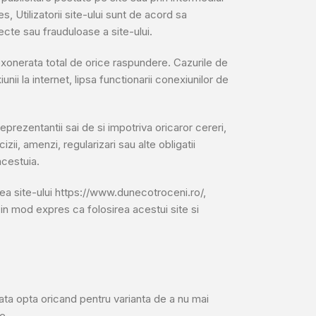
s, Utilizatorii site-ului sunt de acord sa
recte sau frauduloase a site-ului.
te exonerata total de orice raspundere. Cazurile de
iunii la internet, lipsa functionarii conexiunilor de
i reprezentantii sai de si impotriva oricaror cereri,
cizii, amenzi, regularizari sau alte obligatii
acestuia.
narea site-ului https://www.dunecotroceni.ro/,
 in mod expres ca folosirea acestui site si
poata opta oricand pentru varianta de a nu mai
e.