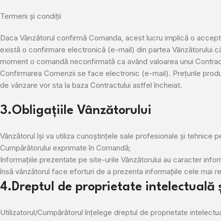
Termeni și condiții
Daca Vânzătorul confirmă Comanda, acest lucru implică o accepta
există o confirmare electronică (e-mail) din partea Vânzătorului c
moment o comandă neconfirmată ca având valoarea unui Contrac
Confirmarea Comenzii se face electronic (e-mail). Prețurile produse
de vânzare vor sta la baza Contractului astfel încheiat.
3.Obligațiile Vânzătorului
Vânzătorul își va utiliza cunoștințele sale profesionale și tehnice pe
Cumpărătorului exprimate în Comandă;
Informațiile prezentate pe site-urile Vânzătorului au caracter infor
însă vânzătorul face eforturi de a prezenta informațiile cele mai rel
4.Dreptul de proprietate intelectuală ș
Utilizatorul/Cumpărătorul înțelege dreptul de proprietate intelectual