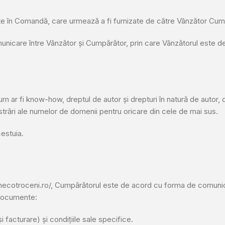
ate în Comandă, care urmează a fi furnizate de către Vânzător Cump
care între Vânzător și Cumpărător, prin care Vânzătorul este de 
cum ar fi know-how, dreptul de autor și drepturi în natură de autor,
istrări ale numelor de domenii pentru oricare din cele de mai sus.
estuia.
necotroceni.ro/, Cumpărătorul este de acord cu forma de comunicar
 documente:
facturare) și condițiile sale specifice.