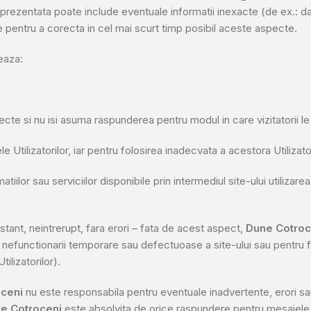
ia prezentata poate include eventuale informatii inexacte (de ex.: d
re pentru a corecta in cel mai scurt timp posibil aceste aspecte.
eaza:
orecte si nu isi asuma raspunderea pentru modul in care vizitatorii l
e Utilizatorilor, iar pentru folosirea inadecvata a acestora Utilizato
atiilor sau serviciilor disponibile prin intermediul site-ului utilizare
nstant, neintrerupt, fara erori – fata de acest aspect,
Dune Cotroc
nefunctionarii temporare sau defectuoase a site-ului sau pentru folo
tilizatorilor).
ceni
nu este responsabila pentru eventuale inadvertente, erori sau 
e Cotroceni
este absolvita de orice raspundere pentru mesajele p