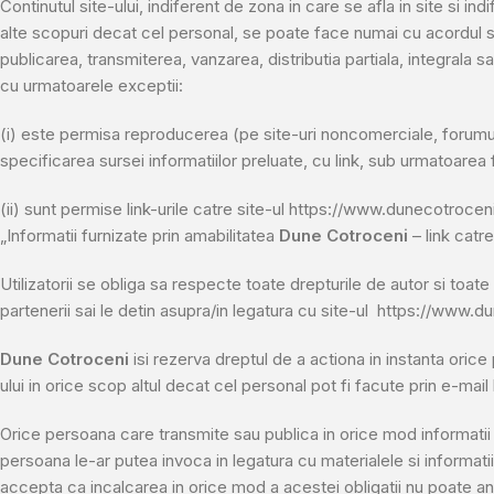
Continutul site-ului, indiferent de zona in care se afla in site si in
alte scopuri decat cel personal, se poate face numai cu acordul sc
publicarea, transmiterea, vanzarea, distributia partiala, integrala s
cu urmatoarele exceptii:
(i) este permisa reproducerea (pe site-uri noncomerciale, forumuri
specificarea sursei informatiilor preluate, cu link, sub urmatoarea f
(ii) sunt permise link-urile catre site-ul https://www.dunecotroceni.
„Informatii furnizate prin amabilitatea
Dune Cotroceni
– link catre
Utilizatorii se obliga sa respecte toate drepturile de autor si toate
partenerii sai le detin asupra/in legatura cu site-ul https://www.d
Dune Cotroceni
isi rezerva dreptul de a actiona in instanta orice
ului in orice scop altul decat cel personal pot fi facute prin e-mai
Orice persoana care transmite sau publica in orice mod informatii o
persoana le-ar putea invoca in legatura cu materialele si informati
accepta ca incalcarea in orice mod a acestei obligatii nu poate 