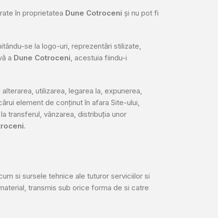
rate în proprietatea
Dune Cotroceni
și nu pot fi
ându-se la logo-uri, reprezentări stilizate,
ivă a
Dune Cotroceni
, acestuia fiindu-i
 alterarea, utilizarea, legarea la, expunerea,
cărui element de conținut în afara Site-ului,
 transferul, vânzarea, distribuția unor
roceni
.
cum si sursele tehnice ale tuturor serviciilor si
t material, transmis sub orice forma de si catre