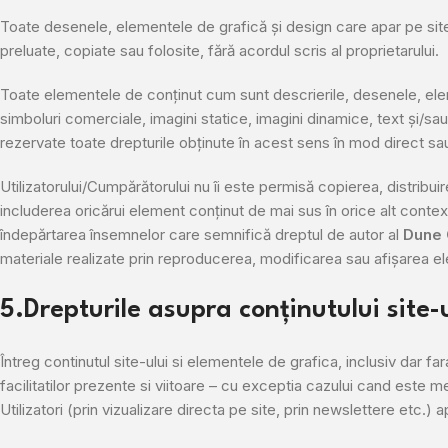
Toate desenele, elementele de grafică și design care apar pe site
preluate, copiate sau folosite, fără acordul scris al proprietarului.
Toate elementele de conținut cum sunt descrierile, desenele, eleme
simboluri comerciale, imagini statice, imagini dinamice, text și/s
rezervate toate drepturile obținute în acest sens în mod direct sau i
Utilizatorului/Cumpărătorului nu îi este permisă copierea, distribuire
includerea oricărui element conținut de mai sus în orice alt contex
îndepărtarea însemnelor care semnifică dreptul de autor al
Dune 
materiale realizate prin reproducerea, modificarea sau afișarea e
5.Drepturile asupra conținutului site-
Întreg continutul site-ului si elementele de grafica, inclusiv dar far
facilitatilor prezente si viitoare – cu exceptia cazului cand este m
Utilizatori (prin vizualizare directa pe site, prin newslettere etc.) 