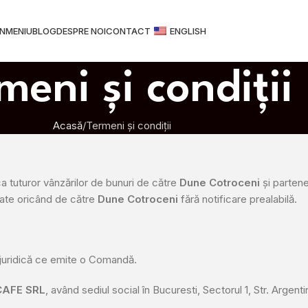
N
MENIU
BLOG
DESPRE NOI
CONTACT
ENGLISH
meni și condiții
Acasă
Termeni și condiții
ca tuturor vânzărilor de bunuri de către
Dune Cotroceni
și partener
cate oricând de către
Dune Cotroceni
fără notificare prealabilă.
e juridică ce emite o Comandă.
CAFE SRL
, având sediul social în Bucuresti, Sectorul 1, Str. Arge