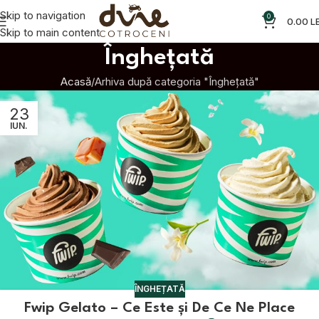
Skip to navigation
0
0.00
LE
Skip to main content
Înghețată
Acasă
Arhiva după categoria "Înghețată"
23
IUN.
ÎNGHEȚATĂ
Fwip Gelato – Ce Este și De Ce Ne Place